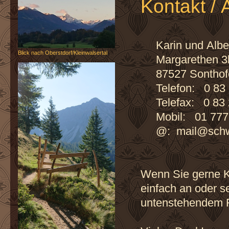
Ko
Karin und Alb
Blick nach Oberstdorf/Kleinwalsertal
Margarethen 3
87527 Sonthof
Telefon: 0 83 
Telefax: 0 83 
Mobil: 01 777
@: mail@schw
Wenn Sie gerne K
einfach an oder s
untenstehendem F