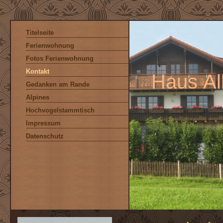
Titelseite
Ferienwohnung
Fotos Ferienwohnung
Kontakt
Haus Alb
Gedanken am Rande
Alpines
Hochvogelstammtisch
Impressum
Datenschutz