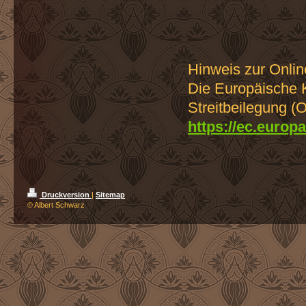
Hinweis zur Onli
Die Europäische K
Streitbeilegung (O
https://ec.europ
Druckversion
|
Sitemap
© Albert Schwarz